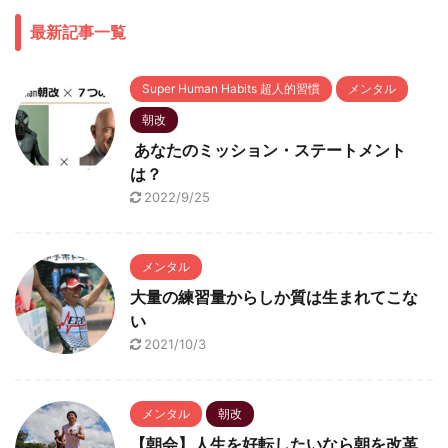
最新記事一覧
Super Human Habits 超人的習慣
メンタル
朝改
あなたのミッション・ステートメント
は？
2022/9/25
メンタル
大量の練習量からしか質は生まれてこな
い
2021/10/3
メンタル
朝改
【朝会】人生を好転したいなら朝を改革