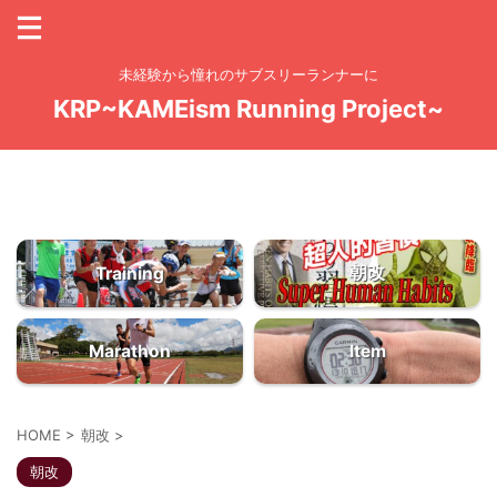
未経験から憧れのサブスリーランナーに
KRP~KAMEism Running Project~
お問い合わせ
ドーモッ！のっしのっし「KAME Yo！」KAMEchanです
大量の練習量からしか質は生まれてこない
朝改
Training
Marathon
Item
HOME
>
朝改
>
朝改