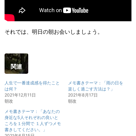
それでは、明日の朝お会いしましょう。
関連
人生で一番達成感を得たこと
メモ書きテーマ：「雨の日を
は何？
楽しく過ごす方法は？」
2021年12月11日
2021年8月17日
朝改
朝改
メモ書きテーマ：「あなたの
身近な5人それぞれの良いと
ころを１分間で １人ずつメモ
書きしてください。」
2021年6月15日