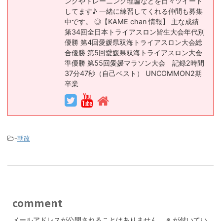
ングやトレーニング理論などを日々ツイート
してます♪ 一緒に練習してくれる仲間も募集
中です。 ◎【KAME chan 情報】 主な成績
第34回全日本トライアスロン皆生大会年代別
優勝 第4回愛媛県双海トライアスロン大会総
合優勝 第5回愛媛県双海トライアスロン大会
準優勝 第55回愛媛マラソン大会 記録2時間
37分47秒（自己ベスト） UNCOMMON2期
卒業
-
朝改
comment
メールアドレスが公開されることはありません。
※
が付いてい