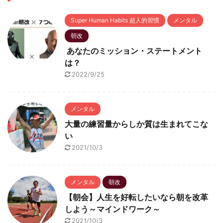
Super Human Habits 超人的習慣
メンタル
朝改
あなたのミッション・ステートメント
は？
2022/9/25
メンタル
大量の練習量からしか質は生まれてこな
い
2021/10/3
メンタル
朝改
【朝会】人生を好転したいなら朝を改革
しよう～マインドワーク～
2021/10/3