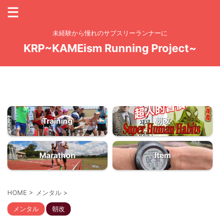
未経験から憧れのサブスリーランナーに
KRP~KAMEism Running Project~
お問い合わせ
ドーモッ！のっしのっし「KAME Yo！」KAMEchanです
大量の練習量からしか質は生まれてこない
朝改
Training
Marathon
Item
HOME
>
メンタル
>
メンタル
朝改