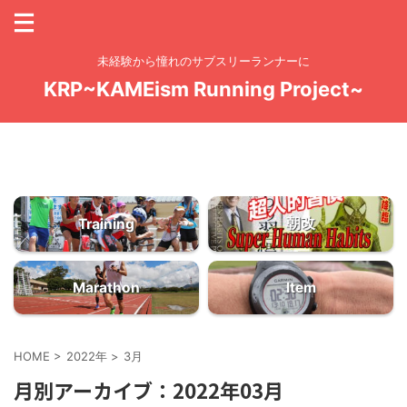
未経験から憧れのサブスリーランナーに
KRP~KAMEism Running Project~
お問い合わせ
ドーモッ！のっしのっし「KAME Yo！」KAMEchanです
大量の練習量からしか質は生まれてこない
朝改
Training
Marathon
Item
HOME
>
2022年
>
3月
月別アーカイブ：2022年03月