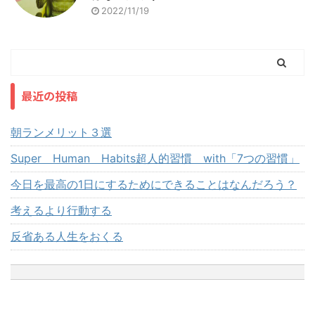
2022/11/19
最近の投稿
朝ランメリット３選
Super Human Habits超人的習慣 with「7つの習慣」
今日を最高の1日にするためにできることはなんだろう？
考えるより行動する
反省ある人生をおくる