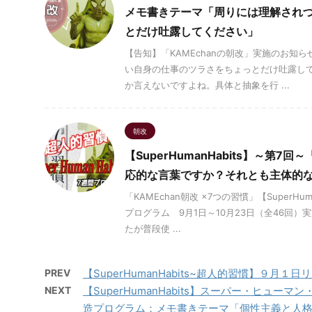
メモ書きテーマ「周りには理解され
とだけ吐露してください」
【告知】「KAMEchanの朝改」実施のお知
い自身の仕事のツラさをちょっとだけ吐露し
か言えないですよね。具体と抽象を行 ...
朝改
【SuperHumanHabits】～第
応的な言葉ですか？それとも主体的
「KAMEchan朝改 ×7つの習慣」【SuperH
プログラム 9月1日～10月23日（全46回）
たが普段使 ...
PREV
【SuperHumanHabits~超人的習慣】９月１日
NEXT
【SuperHumanHabits】スーパー・ヒュー
造プログラム：メモ書きテーマ「個性主義と人