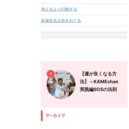
考えるより行動する
反省ある人生をおくる
【運が良くなる方
1
法】～KAMEchan
実践編SOSの法則
アーカイブ