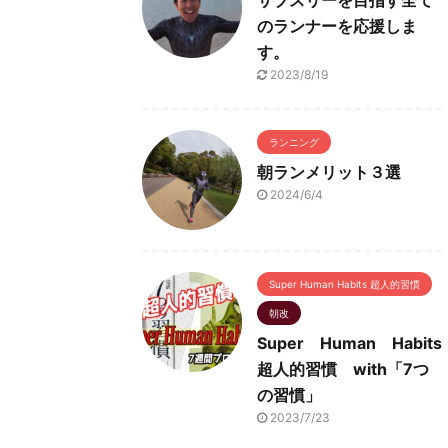
サブスリーを目指す全て
のランナーを応援しま
す。
2023/8/19
ランニング
朝ランメリット３選
2024/6/4
Super Human Habits 超人的習慣
朝改
Super Human Habits
超人的習慣 with「7つ
の習慣」
2023/7/23