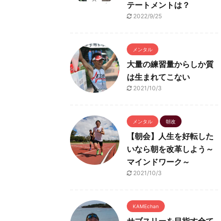
テートメントは？
2022/9/25
メンタル
大量の練習量からしか質
は生まれてこない
2021/10/3
メンタル
朝改
【朝会】人生を好転した
いなら朝を改革しよう～
マインドワーク～
2021/10/3
KAMEchan