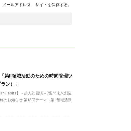
、メールアドレス、サイトを保存する。
18回～「第Ⅱ領域活動のための時間管理ツ
プラン）」
umanHabits】～超人的習慣～7週間未来創造
実施のお知らせ 第18回テーマ「第Ⅱ領域活動