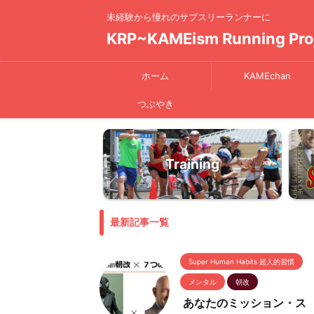
未経験から憧れのサブスリーランナーに
KRP~KAMEism Running Pro
ホーム
KAMEchan
つぶやき
Training
最新記事一覧
Super Human Habits 超人的習慣
メンタル
朝改
あなたのミッション・ス