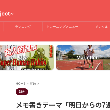
ject~
ランニング
トレーニングメニュー
メンタル
朝改
Marathon
HOME
>
朝改
>
朝改
メモ書きテーマ「明日からの7