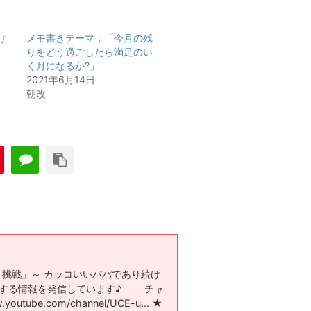
け
メモ書きテーマ：「今月の残
りをどう過ごしたら満足のい
く月になるか?」
2021年6月14日
朝改
～「革新と挑戦」～ カッコいいパパであり続け
関する情報を発信しています♪ チャ
ube.com/channel/UCE-u​... ★