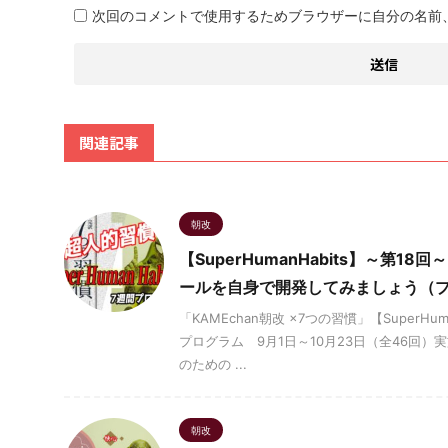
次回のコメントで使用するためブラウザーに自分の名前
関連記事
朝改
【SuperHumanHabits】～第
ールを自身で開発してみましょう（
「KAMEchan朝改 ×7つの習慣」【SuperH
プログラム 9月1日～10月23日（全46回）
のための ...
朝改