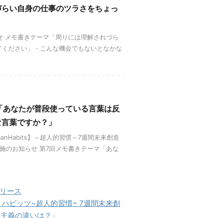
づらい自身の仕事のツラさをちょっ
らせ メモ書きテーマ「周りには理解されづら
てください」・こんな機会でもないとなかな
7回～「あなたが普段使っている言葉は反
な言葉ですか？」
umanHabits】～超人的習慣～7週間未来創造
実施のお知らせ 第7回メモ書きテーマ「あな
リリース
マン・ハビッツ~超人的習慣~ 7週間未来創
格主義の違いは？」