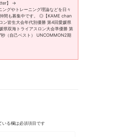
tter】 →
ng001​ ランニングやトレーニング理論などを日々
間も募集中です。 ◎【KAME chan
スロン皆生大会年代別優勝 第4回愛媛県
媛県双海トライアスロン大会準優勝 第
7秒（自己ベスト） UNCOMMON2期
ている欄は必須項目です