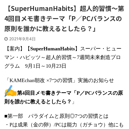
【SuperHumanHabits】超人的習慣～第
4回目メモ書きテーマ「P／PCバランスの
原則を誰かに教えるとしたら？」
2021年9月4日
【案内】【
SuperHumanHabits
】スーパー・ヒュー
マン・ハビッツ～超人的習慣～7週間未来創造プロ
グラム 9月1日～10月23日
「KAMEchan朝改 ×7つの習慣」実施のお知らせ
第4回目メモ書きテーマ「P／PCバランスの原
則を誰かに教えるとしたら？
」
■第一部 パラダイムと原則◎7つの習慣とは
・Pは成果（金の卵）/PCは能力（ガチョウ）他にも