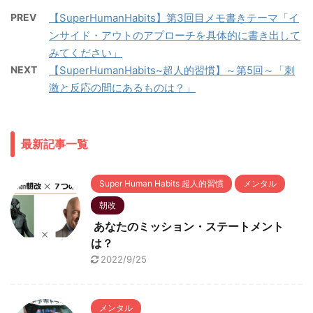
PREV
【SuperHumanHabits】第3回目メモ書きテーマ「イ
ンサイド・アウトのアプローチを具体的に書き出して
みてください」
NEXT
【SuperHumanHabits~超人的習慣】～第5回～「刺
激と反応の間にあるものは？」
最新記事一覧
Super Human Habits 超人的習慣
メンタル
朝改
あなたのミッション・ステートメント
は？
2022/9/25
メンタル