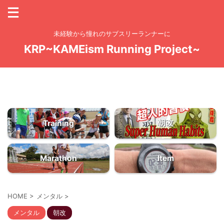
未経験から憧れのサブスリーランナーに
KRP~KAMEism Running Project~
お問い合わせ
ドーモッ！のっしのっし「KAME Yo！」KAMEchanです
大量の練習量からしか質は生まれてこない
朝改
Training
Marathon
Item
HOME
>
メンタル
>
メンタル
朝改