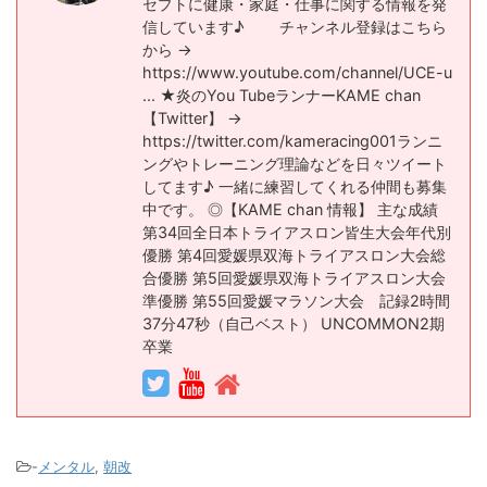
セプトに健康・家庭・仕事に関する情報を発
信しています♪ チャンネル登録はこちら
から →
https://www.youtube.com/channel/UCE-u​
... ★炎のYou TubeランナーKAME chan
【Twitter】 →
https://twitter.com/kameracing001​ ランニ
ングやトレーニング理論などを日々ツイート
してます♪ 一緒に練習してくれる仲間も募集
中です。 ◎【KAME chan 情報】 主な成績
第34回全日本トライアスロン皆生大会年代別
優勝 第4回愛媛県双海トライアスロン大会総
合優勝 第5回愛媛県双海トライアスロン大会
準優勝 第55回愛媛マラソン大会 記録2時間
37分47秒（自己ベスト） UNCOMMON2期
卒業
-
メンタル
,
朝改