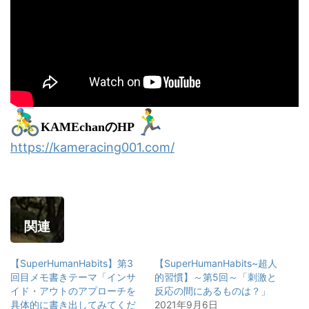
KAMEchanのHP
https://kameracing001.com/
関連
【SuperHumanHabits】第3
【SuperHumanHabits~超人
回目メモ書きテーマ「インサ
的習慣】～第5回～「刺激と
イド・アウトのアプローチを
反応の間にあるものは？」
具体的に書き出してみてくだ
2021年9月6日