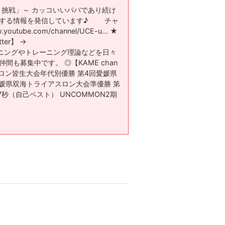
～「革新と挑戦」～ カッコいいパパであり続け
関する情報を発信しています♪ チャ
ube.com/channel/UCE-u​... ★
tter】 →
ng001​ ランニングやトレーニング理論などを日々
間も募集中です。 ◎【KAME chan
スロン皆生大会年代別優勝 第4回愛媛県
媛県双海トライアスロン大会準優勝 第
7秒（自己ベスト） UNCOMMON2期