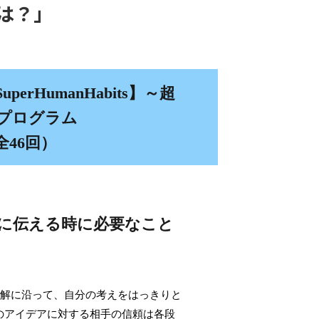
は？」
erHumanHabits】～超
造プログラム
全46回）
手に伝える時に必要なこと
理解に沿って、自分の考えをはっきりと
のアイデアに対する相手の信頼は各段