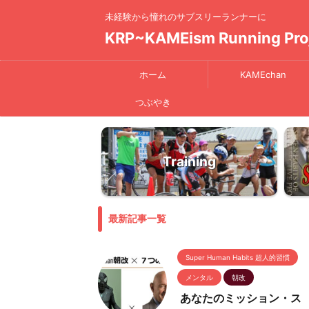
未経験から憧れのサブスリーランナーに
KRP~KAMEism Running Pro
ホーム
KAMEchan
つぶやき
Training
最新記事一覧
Super Human Habits 超人的習慣
メンタル
朝改
あなたのミッション・ス