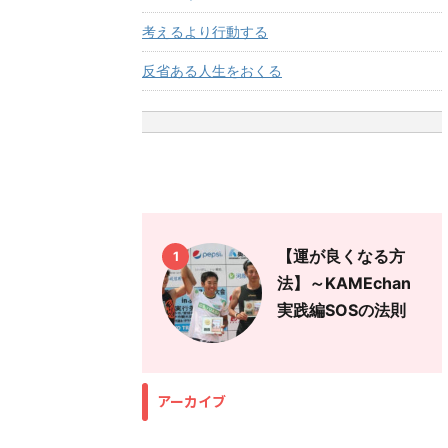
考えるより行動する
反省ある人生をおくる
【運が良くなる方
1
法】～KAMEchan
実践編SOSの法則
アーカイブ