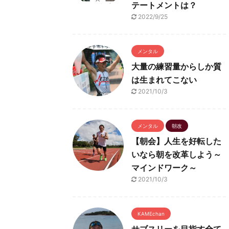
テートメントは？
2022/9/25
メンタル
大量の練習量からしか質
は生まれてこない
2021/10/3
メンタル
朝改
【朝会】人生を好転した
いなら朝を改革しよう～
マインドワーク～
2021/10/3
KAMEchan