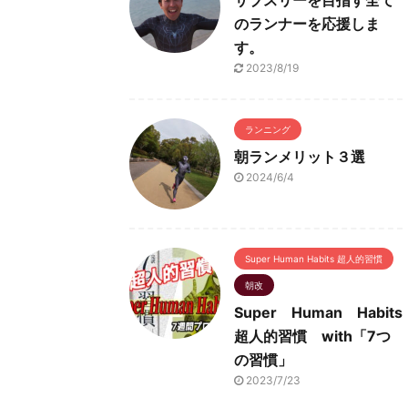
サブスリーを目指す全て
のランナーを応援しま
す。
2023/8/19
ランニング
朝ランメリット３選
2024/6/4
Super Human Habits 超人的習慣
朝改
Super Human Habits
超人的習慣 with「7つ
の習慣」
2023/7/23