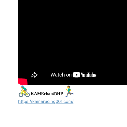
KAMEchanのHP
https://kameracing001.com/