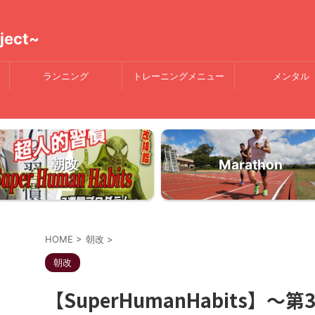
ject~
ランニング
トレーニングメニュー
メンタル
朝改
Marathon
HOME
>
朝改
>
朝改
【SuperHumanHabits】