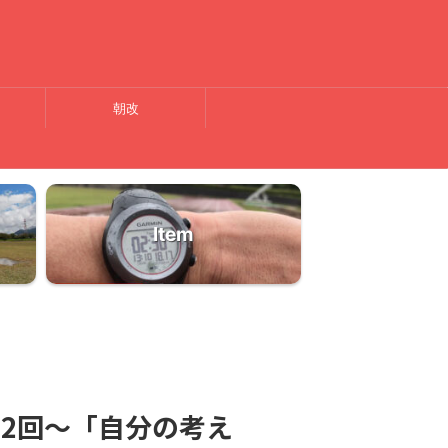
朝改
Item
～第32回～「自分の考え