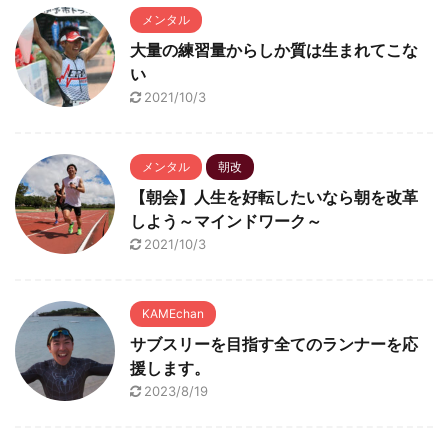
メンタル
大量の練習量からしか質は生まれてこな
い
2021/10/3
メンタル
朝改
【朝会】人生を好転したいなら朝を改革
しよう～マインドワーク～
2021/10/3
KAMEchan
サブスリーを目指す全てのランナーを応
援します。
2023/8/19