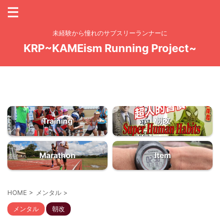
未経験から憧れのサブスリーランナーに
KRP~KAMEism Running Project~
お問い合わせ
ドーモッ！のっしのっし「KAME Yo！」KAMEchanです
大量の練習量からしか質は生まれてこない
朝改
Training
Marathon
Item
HOME
>
メンタル
>
メンタル
朝改