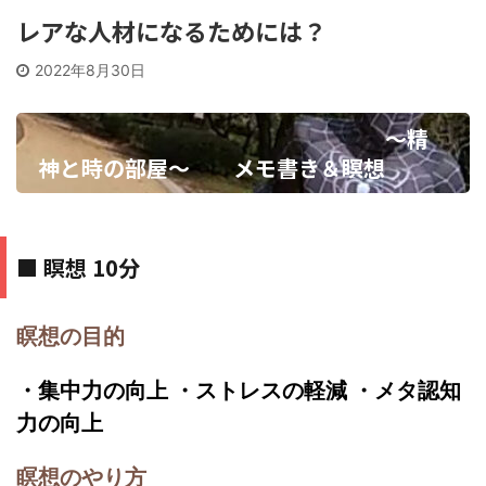
レアな人材になるためには？
2022年8月30日
～精
神と時の部屋～ メモ書き＆瞑想
■ 瞑想 10分
瞑想の目的
・集中力の向上 ・ストレスの軽減 ・メタ認知
力の向上
瞑想のやり方