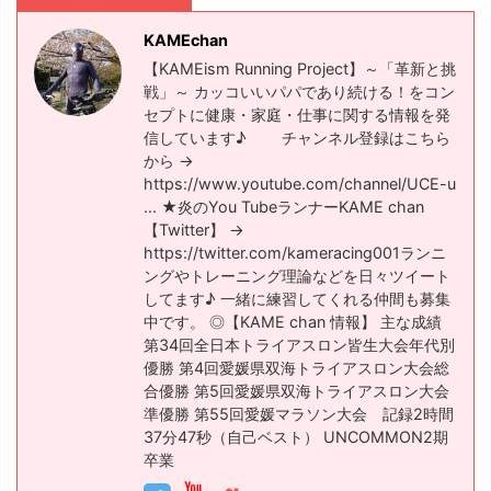
KAMEchan
【KAMEism Running Project】～「革新と挑
戦」～ カッコいいパパであり続ける！をコン
セプトに健康・家庭・仕事に関する情報を発
信しています♪ チャンネル登録はこちら
から →
https://www.youtube.com/channel/UCE-u​
... ★炎のYou TubeランナーKAME chan
【Twitter】 →
https://twitter.com/kameracing001​ ランニ
ングやトレーニング理論などを日々ツイート
してます♪ 一緒に練習してくれる仲間も募集
中です。 ◎【KAME chan 情報】 主な成績
第34回全日本トライアスロン皆生大会年代別
優勝 第4回愛媛県双海トライアスロン大会総
合優勝 第5回愛媛県双海トライアスロン大会
準優勝 第55回愛媛マラソン大会 記録2時間
37分47秒（自己ベスト） UNCOMMON2期
卒業