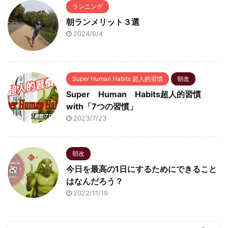
ランニング
朝ランメリット３選
2024/6/4
Super Human Habits 超人的習慣
朝改
Super Human Habits超人的習慣
with「7つの習慣」
2023/7/23
朝改
今日を最高の1日にするためにできること
はなんだろう？
2022/11/19