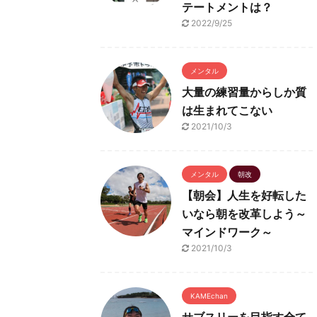
テートメントは？
2022/9/25
メンタル
大量の練習量からしか質
は生まれてこない
2021/10/3
メンタル
朝改
【朝会】人生を好転した
いなら朝を改革しよう～
マインドワーク～
2021/10/3
KAMEchan