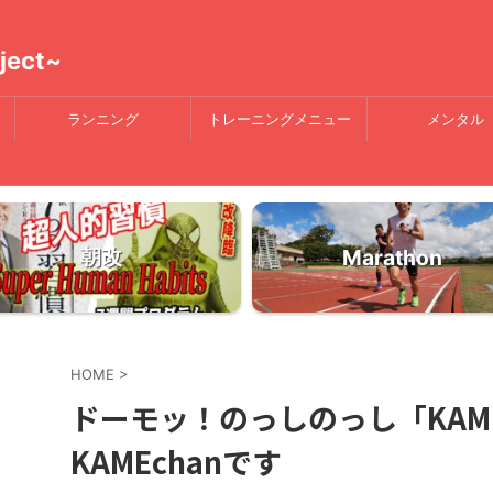
ject~
ランニング
トレーニングメニュー
メンタル
朝改
Marathon
HOME
>
ドーモッ！のっしのっし「KAM
KAMEchanです