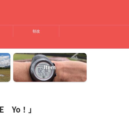
朝改
Item
E Yo！」