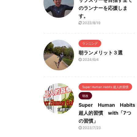
サブスリーを目指す全て
のランナーを応援しま
す。
2023/8/19
ランニング
朝ランメリット３選
2024/6/4
Super Human Habits 超人的習慣
朝改
Super Human Habits
超人的習慣 with「7つ
の習慣」
2023/7/23