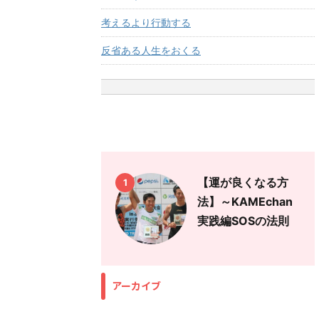
考えるより行動する
反省ある人生をおくる
【運が良くなる方
1
法】～KAMEchan
実践編SOSの法則
アーカイブ