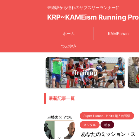
未経験から憧れのサブスリーランナーに
KRP~KAMEism Running Pro
ホーム
KAMEchan
つぶやき
Training
最新記事一覧
Super Human Habits 超人的習慣
メンタル
朝改
あなたのミッション・ス